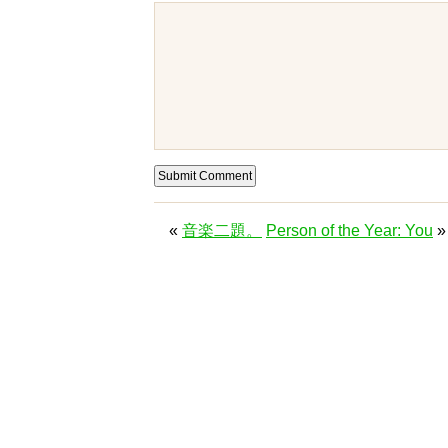
«
音楽二題。
Person of the Year: You
»