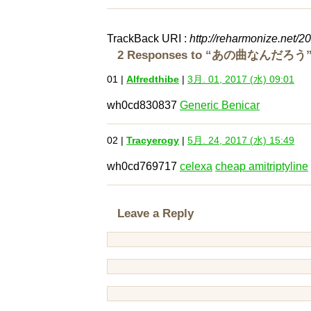
TrackBack URI :
http://reharmonize.net/2
2 Responses to “あの曲なんだろう
01 |
Alfredthibe
|
3月. 01, 2017 (水) 09:01
wh0cd830837
Generic Benicar
02 |
Tracyerogy
|
5月. 24, 2017 (水) 15:49
wh0cd769717
celexa
cheap amitriptyline
Leave a Reply