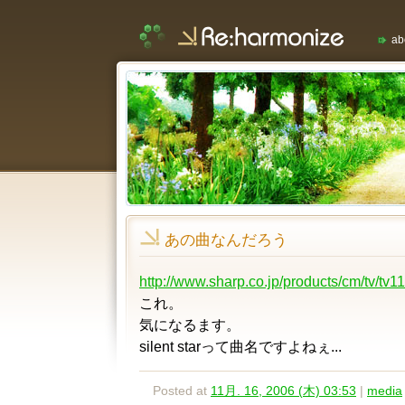
ab
あの曲なんだろう
http://www.sharp.co.jp/products/cm/tv/tv1
これ。
気になるます。
silent starって曲名ですよねぇ...
Posted at
11月. 16, 2006 (木) 03:53
|
media