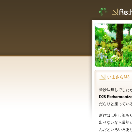
いまさらM3
音沙汰無しでした
D28 Re:harmoniz
だらりと座ってい
新作は...申し訳あ
出せないなら最初
んだといろいろあ