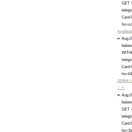
GET 
teleg
Card-
hs=cc
Amplitu
Aug.0
balan
WIT
teleg
Card-
hs=0
2009
した
Aug.0
balan
GET 
teleg
Card-
hs=3a