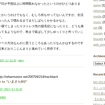
平日が予想以上に時間取れなかったというのがひとつありま
game
(1
informat
とかいうわけでもなく、むしろ何もやってないんですが、生活
media
(2
わったんで慣れるまでまだしばらくかかるかなと。
music
(2
らい寝てしまったりストレス性の脱毛症になったりと、どうも身
net
(1)
ってるようなので、秋まで延ばして少しゆっくりと作っていこ
society
(
す。
thought
(
リース方法なんかに思うところもあったりなんかはするのです
web_pro
従来どおりこじんまりと進めていく所存です。
Archive
007 (土) 22:25
|
diary
Recent E
ttp://reharmonize.net/200704/214/trackback
se to “いまさらM3”
M3-2
久しぶ
27, 2017 (土) 21:10
M3欠席
ontin
【お知
M3のお