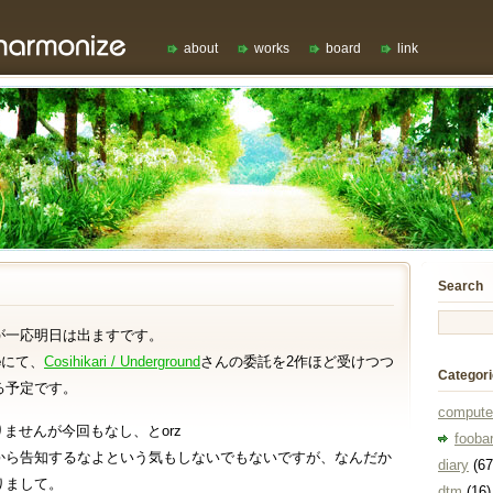
about
works
board
link
Search
が一応明日は出ますです。
e
にて、
Cosihikari / Underground
さんの委託を2作ほど受けつつ
Categor
る予定です。
compute
りませんが今回もなし、とorz
fooba
から告知するなよという気もしないでもないですが、なんだか
diary
(67
りまして。
dtm
(16)