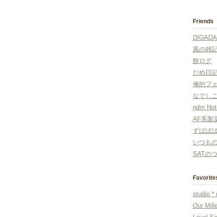
Friends
DIGAD
風の雑
餅ログ
だめ日
俺的フ
なでし
ndm Not
AF系製
ずばば
いつも
SATの
Favorite
studio *
Our Mille