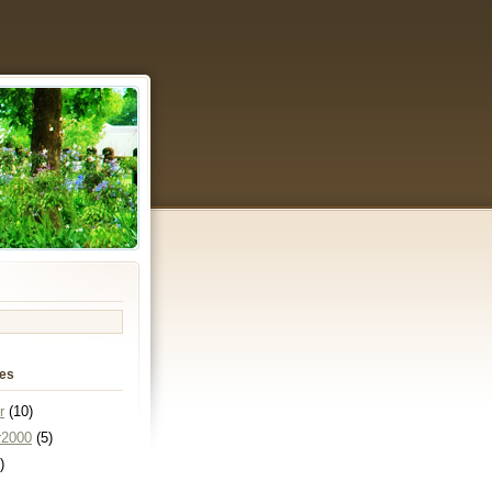
ies
r
(10)
r2000
(5)
)