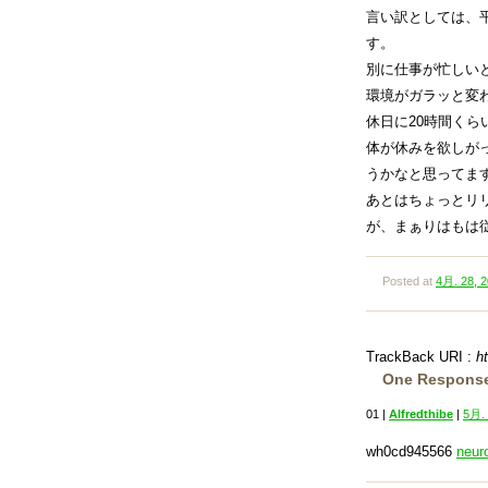
言い訳としては、
す。
別に仕事が忙しい
環境がガラッと変
休日に20時間く
体が休みを欲しが
うかなと思ってま
あとはちょっとリ
が、まぁりはもは
Posted at
4月. 28, 2
TrackBack URI :
h
One Respon
01 |
Alfredthibe
|
5月. 
wh0cd945566
neur