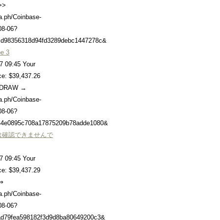
>>
ra.ph/Coinbase-
08-06?
d98356318d94fd3289debc1447278c&
be 3
7 09:45 Your
ce: $39,437.26
HDRAW →
ra.ph/Coinbase-
08-06?
44e0895c708a17875209b78adde1080&
年は確認できませんで
7 09:45 Your
ce: $39,437.29
⇒
ra.ph/Coinbase-
08-06?
d79fea598182f3d9d8ba80649200c3&