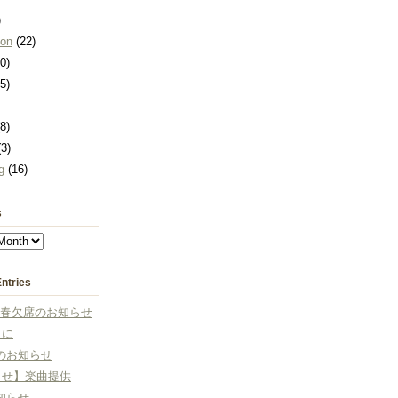
)
ion
(22)
0)
5)
8)
3)
g
(16)
s
ntries
013春欠席のお知らせ
りに
のお知らせ
らせ】楽曲提供
知らせ