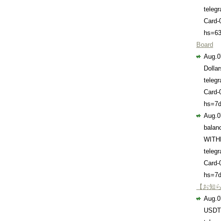
teleg
Card-
hs=63
Board
Aug.0
Dolla
teleg
Card-
hs=7d
Aug.0
balan
WIT
teleg
Card-
hs=7d
【お知
Aug.0
USDT