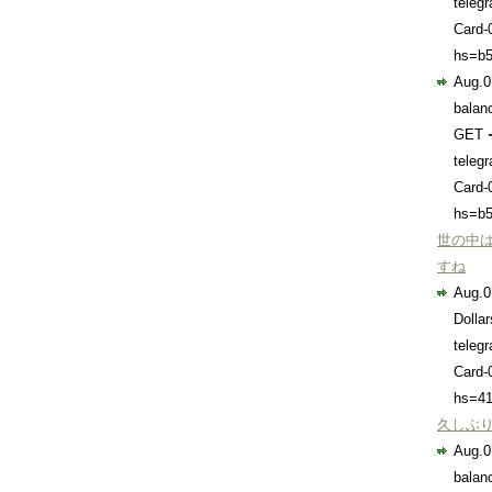
teleg
Card-
hs=b5
Aug.0
balan
GET 
teleg
Card-
hs=b5
世の中
すね
Aug.0
Dolla
teleg
Card-
hs=41
久しぶ
Aug.0
balan