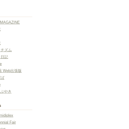
AMAGAZINE
記
記
ェチズム
こ日記
e
薬 Web出張版
ばば
の
つぶやき
s
 midiplex
nnial Fair