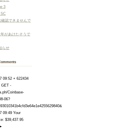
be 3
 SC
年は確認できませんで
は年があけたそうで
知らせ
Comments
7 09:52 + 622434
 GET -
ra.ph/Coinbase-
08-06?
93010341b4cfd3e64e1e4255629840&
7 09:49 Your
ce: $39,437.95
➤