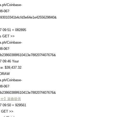
ra.ph/Coinbase-
08-06?
93010341b4cfd3e64e1e4255629840&
7 09:51 + 082895
rs GET >>
ra.ph/Coinbase-
08-06?
b23860388f610413e788207f407676&
7 09:46 Your
ce: $39,437.32
HDRAW
ra.ph/Coinbase-
08-06?
b23860388f610413e788207f407676&
らせ】楽曲提供
7 09:50 + 929561
 GET >>