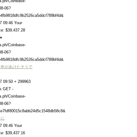
ra.ph/Coinbase-
08-06?
4fb9818dfc9b2526ca5ddcf789bf4d&
7 09:46 Your
ce: $39,437.28
➜
ra.ph/Coinbase-
08-06?
4fb9818dfc9b2526ca5ddcf789bf4d&
は年があけたそうで
7 09:50 + 299963
rs GET -
ra.ph/Coinbase-
08-06?
e7fdf80015c8abb24d5c1548db58c8&
りに
7 09:46 Your
ce: $39,437.16