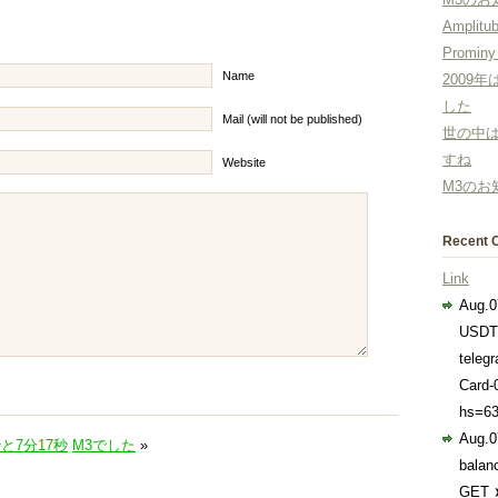
Amplitu
Prominy
Name
2009
した
Mail (will not be published)
世の中
すね
Website
M3のお
Recent 
Link
Aug.0
USDT
teleg
Card-
hs=63
Aug.0
秒と7分17秒
M3でした
»
balan
GET 